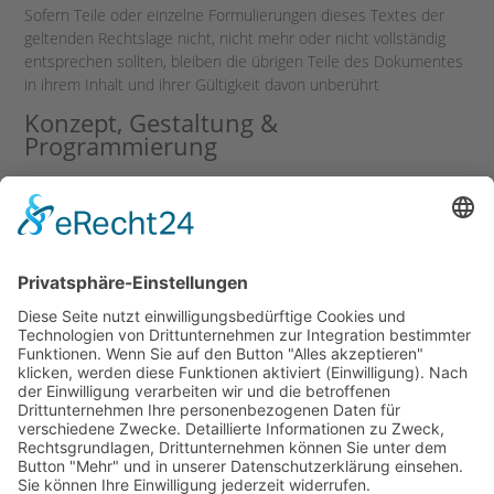
Sofern Teile oder einzelne Formulierungen dieses Textes der
geltenden Rechtslage nicht, nicht mehr oder nicht vollständig
entsprechen sollten, bleiben die übrigen Teile des Dokumentes
in ihrem Inhalt und ihrer Gültigkeit davon unberührt
Konzept, Gestaltung &
Programmierung
WCG GmbH & Co. KG
Garnisonsring 33
57072 Siegen, Germany
Tel.: + 49 271 31 35 - 0
Fax: + 49 271 31 35 - 199
info@wcg.de
|
www.wcg.de